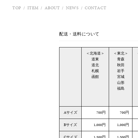
TOP
/
ITEM
/
ABOUT
/
NEWS
/
CONTACT
配送・送料について
＜北海道＞
＜東北＞
道東
青森
道北
秋田
札幌
岩手
函館
宮城
山形
福島
Aサイズ
700円
700円
Bサイズ
1,000円
1,000円
Cサイズ
1,500円
1,500円