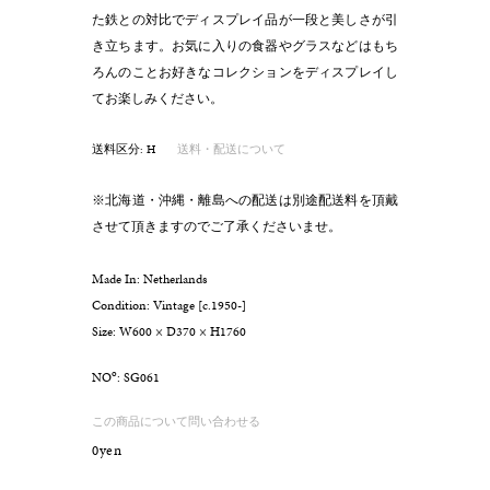
た鉄との対比でディスプレイ品が一段と美しさが引
き立ちます。お気に入りの食器やグラスなどはもち
ろんのことお好きなコレクションをディスプレイし
てお楽しみください。
送料区分: H
送料・配送について
※北海道・沖縄・離島への配送は別途配送料を頂戴
させて頂きますのでご了承くださいませ。
Made In: Netherlands
Condition: Vintage [c.1950-]
Size: W600 × D370 × H1760
o
NO
: SG061
この商品について問い合わせる
0yen