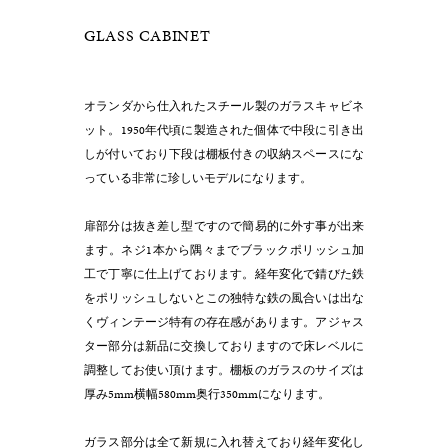
GLASS CABINET
オランダから仕入れたスチール製のガラスキャビネ
ット。1950年代頃に製造された個体で中段に引き出
しが付いており下段は棚板付きの収納スペースにな
っている非常に珍しいモデルになります。
扉部分は抜き差し型ですので簡易的に外す事が出来
ます。ネジ1本から隅々までブラックポリッシュ加
工で丁寧に仕上げております。経年変化で錆びた鉄
をポリッシュしないとこの独特な鉄の風合いは出な
くヴィンテージ特有の存在感があります。アジャス
ター部分は新品に交換しておりますので床レベルに
調整してお使い頂けます。棚板のガラスのサイズは
厚み5mm横幅580mm奥行350mmになります。
ガラス部分は全て新規に入れ替えており経年変化し