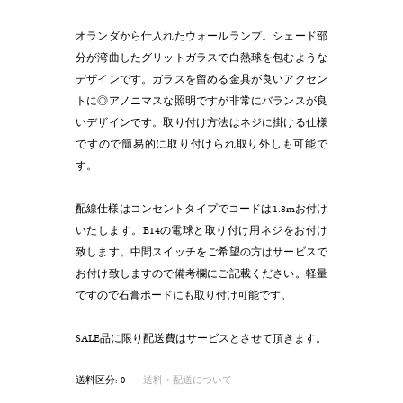
オランダから仕入れたウォールランプ。シェード部
分が湾曲したグリットガラスで白熱球を包むような
デザインです。ガラスを留める金具が良いアクセン
トに◎アノニマスな照明ですが非常にバランスが良
いデザインです。取り付け方法はネジに掛ける仕様
ですので簡易的に取り付けられ取り外しも可能で
す。
配線仕様はコンセントタイプでコードは1.8mお付け
いたします。E14の電球と取り付け用ネジをお付け
致します。中間スイッチをご希望の方はサービスで
お付け致しますので備考欄にご記載ください。軽量
ですので石膏ボードにも取り付け可能です。
SALE品に限り配送費はサービスとさせて頂きます。
送料区分: 0
送料・配送について