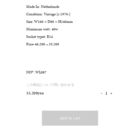
Made In: Netherlands
Condition: Vintage [c.1970-]
Size: W160 × D80 × H240mm
Maximum watt: 40w
Socket typet: E14
Price 46,200→35,200
o
NO
: WL087
この商品について問い合わせる
35,200yen
Add to cart