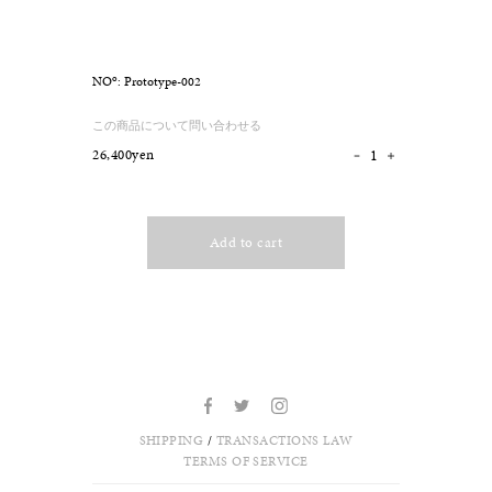
o
NO
: Prototype-002
この商品について問い合わせる
26,400yen
Add to cart
SHIPPING
/
TRANSACTIONS LAW
TERMS OF SERVICE