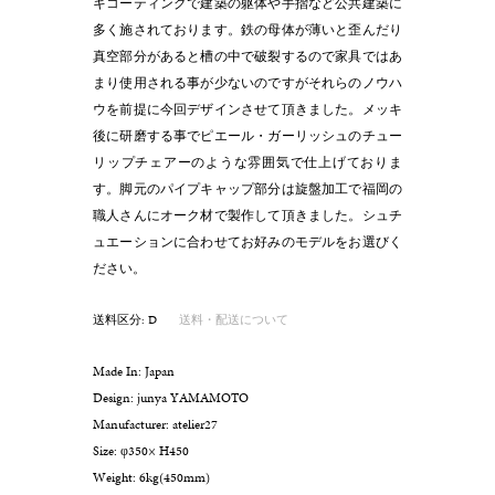
キコーティングで建築の躯体や手摺など公共建築に
多く施されております。鉄の母体が薄いと歪んだり
真空部分があると槽の中で破裂するので家具ではあ
まり使用される事が少ないのですがそれらのノウハ
ウを前提に今回デザインさせて頂きました。メッキ
後に研磨する事でピエール・ガーリッシュのチュー
リップチェアーのような雰囲気で仕上げておりま
す。脚元のパイプキャップ部分は旋盤加工で福岡の
職人さんにオーク材で製作して頂きました。シュチ
ュエーションに合わせてお好みのモデルをお選びく
ださい。
送料区分: D
送料・配送について
Made In: Japan
Design: junya YAMAMOTO
Manufacturer: atelier27
Size: φ350× H450
Weight: 6kg(450mm)