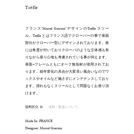
Trèfle
フランス"Marcel Gascoin"デザインのTrefle スツー
ル。Trefle とはフランス語でクローバーの事で座面
部分がクローバー型にデザインされております。座
には角度が付いておりクローバのような立体感も有
りながら座り心地も考慮されている事が伺えます。
座面+フレームともにオーク無垢材が使用されてお
ります。経年変化の具合が大変良い風合いなのでワ
ックスやオイルなど施さずにメンテナンスしており
ます。揺れもなくスツールとして問題なくお座り頂
けます。
送料区分: D
送料・配送について
Made In: FRANCE
Designer: Marcel Gascoin