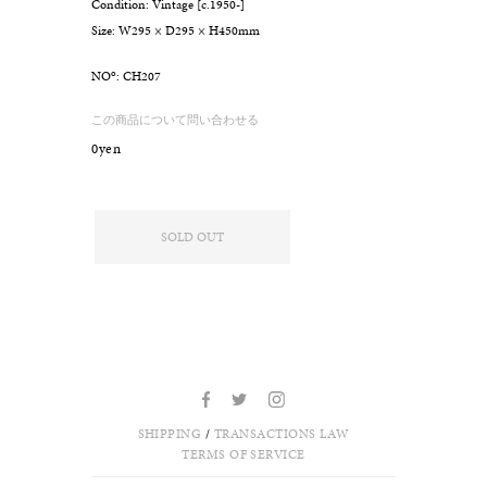
Condition: Vintage [c.1950-]
Size: W295 × D295 × H450mm
o
NO
: CH207
この商品について問い合わせる
0yen
SOLD OUT
SHIPPING
/
TRANSACTIONS LAW
TERMS OF SERVICE