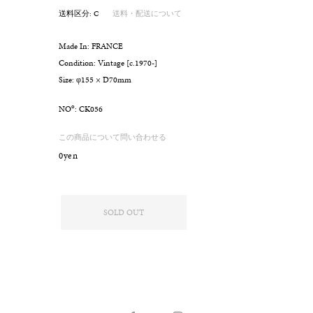
送料区分: C
送料・配送について
Made In: FRANCE
Condition: Vintage [c.1970-]
Size: φ155 × D70mm
o
NO
: CK056
この商品について問い合わせる
0yen
SOLD OUT