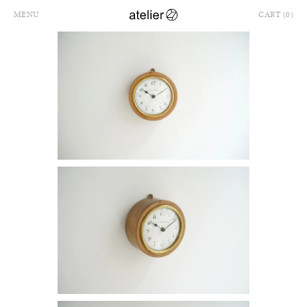
MENU
CART (0)