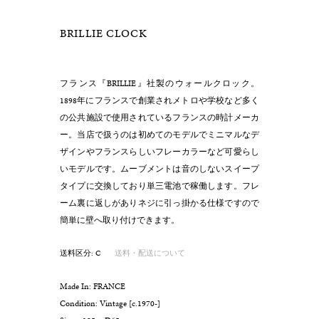
BRILLIE CLOCK
フランス『BRILLIE』社製のウォールクロック。
1898年にフランスで創業されメトロや学校など多く
の公共施設で使用されているフランスの時計メーカ
ー。当店で扱うのは初めてのモデルでミニマルなデ
ザインやフランスらしいフレーカラーなど可愛らし
いモデルです。ムーブメントは音のしないスイープ
タイプに交換しており単三電池で稼働します。フレ
ーム裏に返しがありネジに引っ掛かる仕様ですので
簡単に壁へ取り付けできます。
送料区分: C
送料・配送について
Made In: FRANCE
Condition: Vintage [c.1970-]