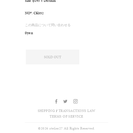
Size: φ195 × D65mm
o
NO
: CK052
この商品について問い合わせる
0yen
SOLD OUT
SHIPPING
/
TRANSACTIONS LAW
TERMS OF SERVICE
©
2026 atelier27 All Rights Reserved.