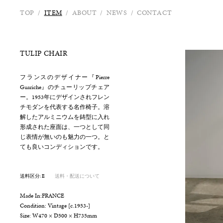
TOP
/
ITEM
/
ABOUT
/
NEWS
/
CONTACT
TULIP CHAIR
フランスのデザイナー『Pierre
Guariche』のチューリップチェア
ー。1953年にデザインされフレン
チモダンを代表する名作椅子。溶
解したアルミニウムを鋳型に入れ
形成された座面は、一つとして同
じ表情が無いのも魅力の一つ。と
ても良いコンディションです。
送料区分: E
送料・配送について
Made In:FRANCE
Condition: Vintage [c.1953-]
Size: W470 × D500 × H735mm