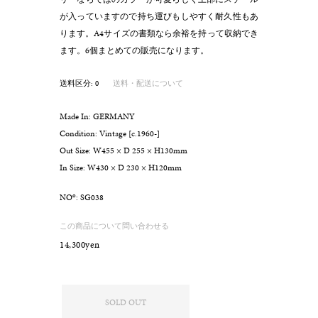
が入っていますので持ち運びもしやすく耐久性もあ
ります。A4サイズの書類なら余裕を持って収納でき
ます。6個まとめての販売になります。
送料区分: 0
送料・配送について
Made In: GERMANY
Condition: Vintage [c.1960-]
Out Size: W455 × D 255 × H130mm
In Size: W430 × D 230 × H120mm
o
NO
: SG038
この商品について問い合わせる
14,300yen
SOLD OUT