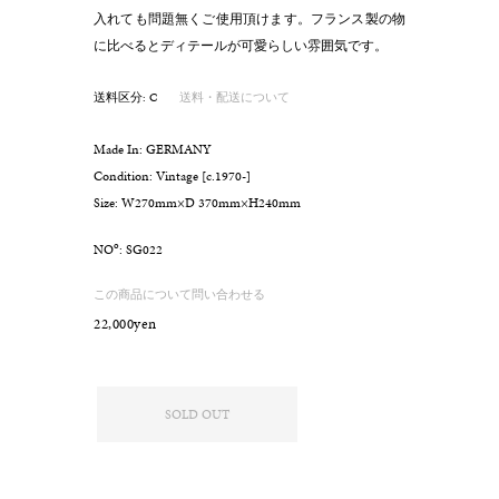
入れても問題無くご使用頂けます。フランス製の物
に比べるとディテールが可愛らしい雰囲気です。
送料区分: C
送料・配送について
Made In: GERMANY
Condition: Vintage [c.1970-]
Size: W270mm×D 370mm×H240mm
o
NO
: SG022
この商品について問い合わせる
22,000yen
SOLD OUT