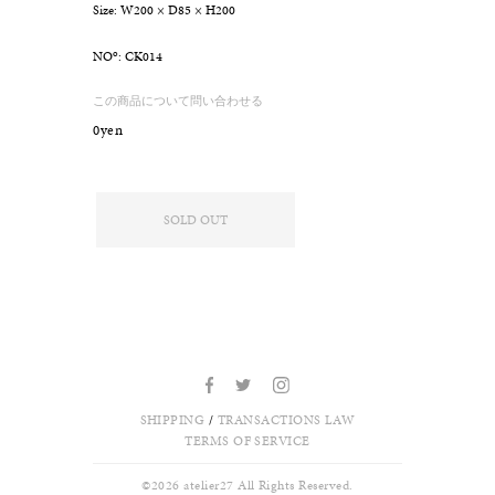
Size: W200 × D85 × H200
o
NO
: CK014
この商品について問い合わせる
0yen
SOLD OUT
SHIPPING
/
TRANSACTIONS LAW
TERMS OF SERVICE
©
2026 atelier27 All Rights Reserved.