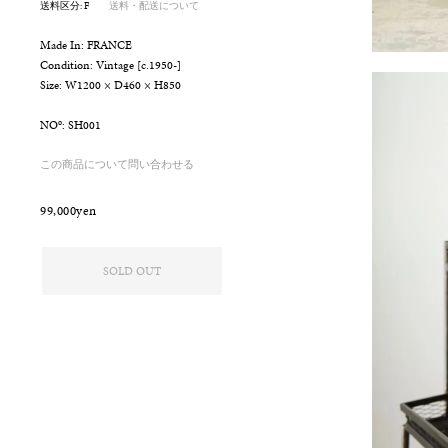
送料区分: F
送料・配送について
Made In: FRANCE
Condition: Vintage [c.1950-]
Size: W1200 × D460 × H850
o
NO
: SH001
この商品について問い合わせる
99,000yen
SOLD OUT