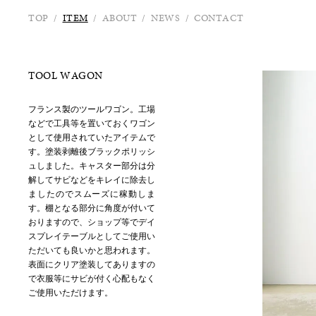
TOP
/
ITEM
/
ABOUT
/
NEWS
/
CONTACT
TOOL WAGON
フランス製のツールワゴン。工場
などで工具等を置いておくワゴン
として使用されていたアイテムで
す。塗装剥離後ブラックポリッシ
ュしました。キャスター部分は分
解してサビなどをキレイに除去し
ましたのでスムーズに稼動しま
す。棚となる部分に角度が付いて
おりますので、ショップ等でデイ
スプレイテーブルとしてご使用い
ただいても良いかと思われます。
表面にクリア塗装してありますの
で衣服等にサビが付く心配もなく
ご使用いただけます。